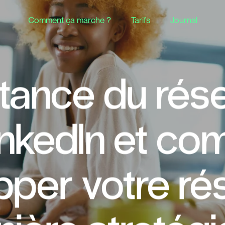
Comment ça marche ?
Tarifs
Journal
rtance du rés
inkedIn et c
pper votre ré