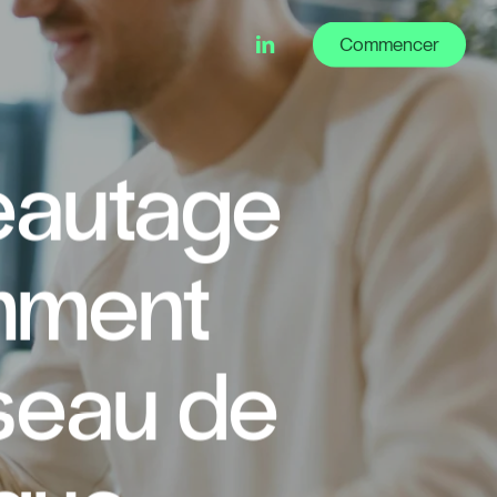
linkedin
Commencer
eautage
omment
seau de