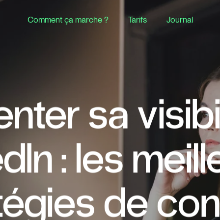
Comment ça marche ?
Tarifs
Journal
ter sa visibil
dIn : les meil
tégies de co