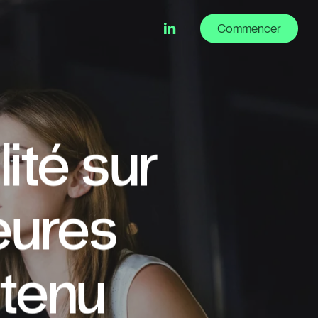
linkedin
Commencer
ité sur
leures
ntenu